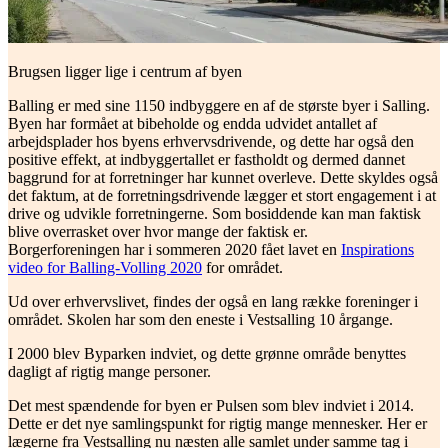
Brugsen ligger lige i centrum af byen
Balling er med sine 1150 indbyggere en af de største byer i Salling.
Byen har formået at bibeholde og endda udvidet antallet af
arbejdsplader hos byens erhvervsdrivende, og dette har også den
positive effekt, at indbyggertallet er fastholdt og dermed dannet
baggrund for at forretninger har kunnet overleve. Dette skyldes også
det faktum, at de forretningsdrivende lægger et stort engagement i at
drive og udvikle forretningerne. Som bosiddende kan man faktisk
blive overrasket over hvor mange der faktisk er.
Borgerforeningen har i sommeren 2020 fået lavet en
Inspirations
video for Balling-Volling 2020
for området.
Ud over erhvervslivet, findes der også en lang række foreninger i
området. Skolen har som den eneste i Vestsalling 10 årgange.
I 2000 blev Byparken indviet, og dette grønne område benyttes
dagligt af rigtig mange personer.
Det mest spændende for byen er Pulsen som blev indviet i 2014.
Dette er det nye samlingspunkt for rigtig mange mennesker. Her er
lægerne fra Vestsalling nu næsten alle samlet under samme tag i