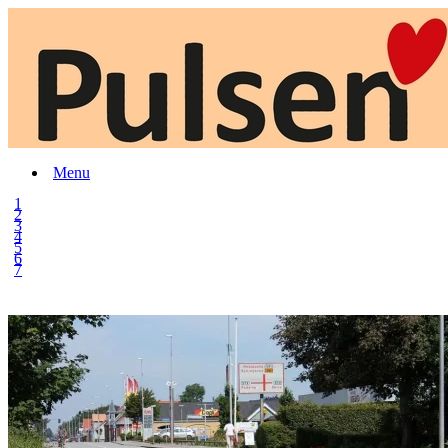
Menu
1
2
3
4
5
6
7