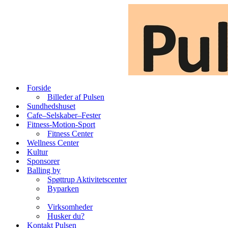
Forside
Billeder af Pulsen
Sundhedshuset
Cafe–Selskaber–Fester
Fitness-Motion-Sport
Fitness Center
Wellness Center
Kultur
Sponsorer
Balling by
Spøttrup Aktivitetscenter
Byparken
Foreninger
Virksomheder
Husker du?
Kontakt Pulsen